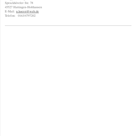
Sprockhöveler Str. 78
45527 Hattingen-Holthausen
E-Mail:
u.hoerst@web.de
Telefon:
0163/4797202