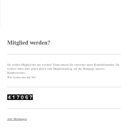
Mitglied werden?
Sie wollen Mitglied bei uns werden? Dann nutzen Sie entweder unser Kontaktformular für
weitere Infos oder gehen gleich zum Mitgliedsantrag auf die Hompage unseres
Hauptvereines.
Wir freuen uns auf Sie!
Alle Meldungen