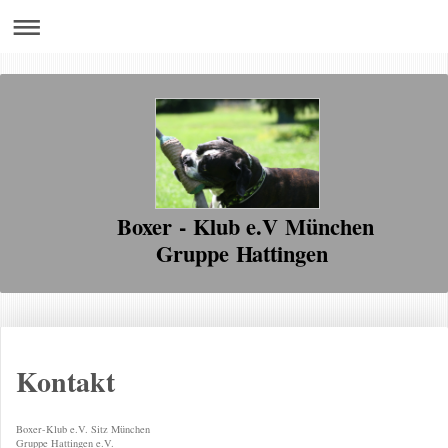
Boxer - Klub e.V München
Gruppe Hattingen
Kontakt
Boxer-Klub e.V. Sitz München
Gruppe Hattingen e.V.