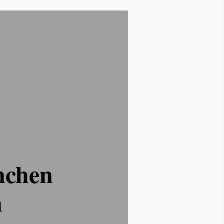
nchen
n